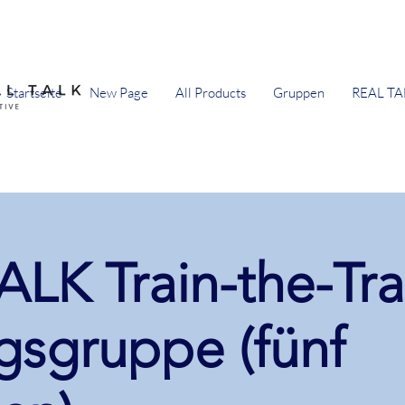
Startseite
New Page
All Products
Gruppen
REAL TA
LK Train-the-Tra
gsgruppe (fünf