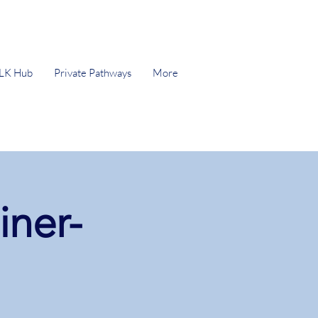
LK Hub
Private Pathways
More
iner-