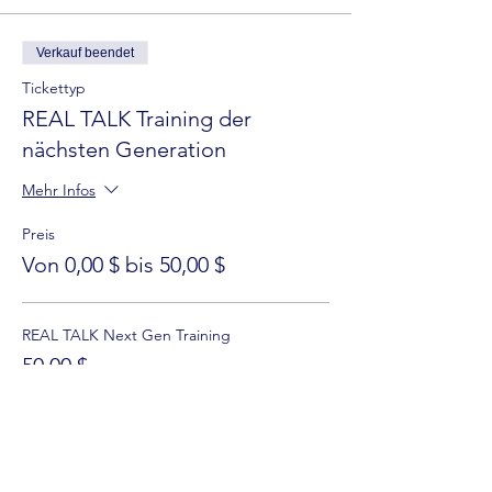
Verkauf beendet
Tickettyp
REAL TALK Training der
nächsten Generation
Mehr Infos
Preis
Von 0,00 $ bis 50,00 $
REAL TALK Next Gen Training
50,00 $
+1,25 $ Ticket-Servicegebühr
REAL TALK FULL SCHOLARSHIP
0,00 $