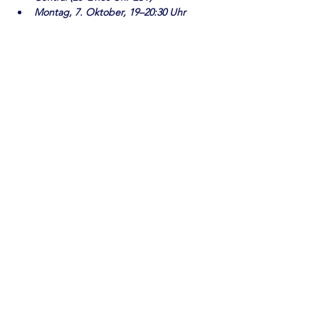
Montag, 7. Oktober, 19–20:30 Uhr 
Central (20–21:30 Uhr EST)
Mehr anzeigen
Diese Veranstaltung teilen
SPENDEN
KONTAKTIERE UNS
The Foundation United
Postfach 5576
Sarasota, FL 34277