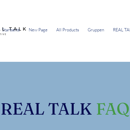
Startseite
New Page
All Products
Gruppen
REAL TA
REAL TALK
FAQ