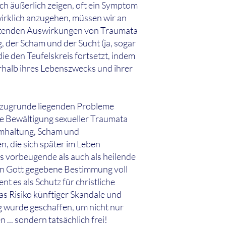
ich äußerlich zeigen, oft ein Symptom
wirklich anzugehen, müssen wir an
altenden Auswirkungen von Traumata
, der Scham und der Sucht (ja, sogar
ie den Teufelskreis fortsetzt, indem
rhalb ihres Lebenszwecks und ihrer
e zugrunde liegenden Probleme
ße Bewältigung sexueller Traumata
eimhaltung, Scham und
 die sich später im Leben
s vorbeugende als auch als heilende
on Gott gegebene Bestimmung voll
 es als Schutz für christliche
s Risiko künftiger Skandale und
 wurde geschaffen, um nicht nur
... sondern tatsächlich frei!