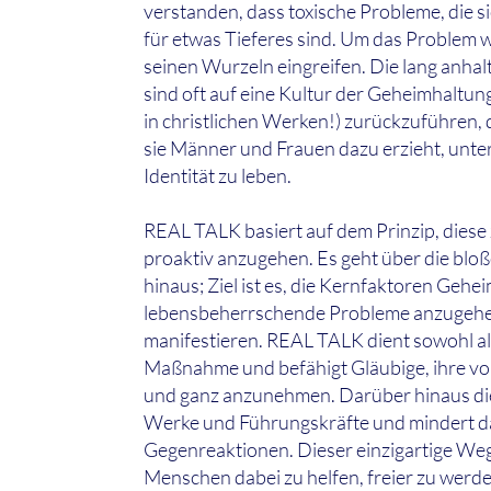
verstanden, dass toxische Probleme, die s
für etwas Tieferes sind. Um das Problem 
seinen Wurzeln eingreifen. Die lang anh
sind oft auf eine Kultur der Geheimhaltung
in christlichen Werken!) zurückzuführen, d
sie Männer und Frauen dazu erzieht, unte
Identität zu leben.
REAL TALK basiert auf dem Prinzip, dies
proaktiv anzugehen. Es geht über die blo
hinaus; Ziel ist es, die Kernfaktoren Geh
lebensbeherrschende Probleme anzugehen,
manifestieren. REAL TALK dient sowohl al
Maßnahme und befähigt Gläubige, ihre v
und ganz anzunehmen. Darüber hinaus dient
Werke und Führungskräfte und mindert da
Gegenreaktionen. Dieser einzigartige Weg
Menschen dabei zu helfen, freier zu werden 